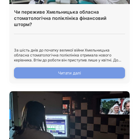
Чи переживе Хмельницька обласна
стоматологічна поліклініка фінансовий
шторм?
За шість днів до початку великої війни Хмельницька
обласна стоматологічна поліклініка отримала нового
керівника. Втім до роботи він приступив лише у квітні. До
мільйонних боргів по заробітній платі, відносно застарілого
матеріально-технічного устаткування в обласній
Читати далі
стоматології додались звільнення лікарів та зубних техніків.
Це все відбувалось на тлі оголошення воєнного стану. Про
те, чи вдалось врятувати корабель, […]