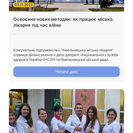
03.11.2022
Освоєння нових методик: як працює міська
лікарня під час війни
Комунальне підприємство “Хмельницька міська лікарня”
отримує фінансування з двох джерел: Національної служби
здоров’я України (НСЗУ) та Хмельницької міської ради
(місцевий бюджет). Остання повністю компенсує витрати
лікарні на комунальні послуги та ремонти медичного
Читати далі
закладу. Так було до 24 лютого. Тепер міська влада
додатково допомагає міській лікарні із закупівлею пального,
медикаментів, перев’язувального та дезінфекційного
матеріалу, розчинів, адже […]