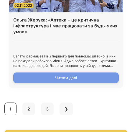
02.11.2022
Ольга Жеруха: «Аптека – це критична
інфраструктура і має працювати за будь-яких
умов»
Багато фармацевтів з першого дня повномасштабної війни
не покидали робочого місця. Адже робота аптек – критично
важлива для людей. Як вони працюють у війну, з якими
проблемами зіткнувлися, які ліки найбільше купують люди
та чи є дефіцит, читайте у нашому матеріалі. “Ми не
Читати далі
зачинялися ні на один день” – Російське вторгнення в
Україну у лютому 2022 […]
1
2
3
❯