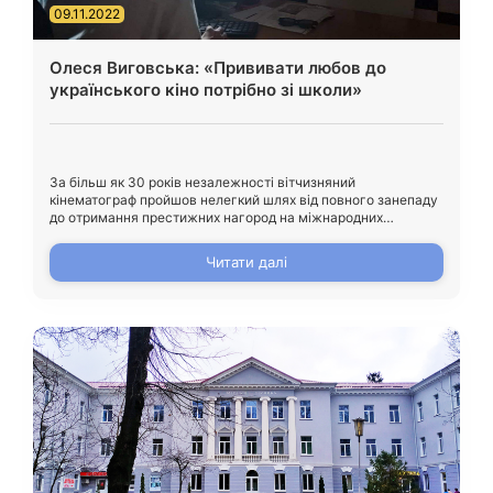
09.11.2022
Олеся Виговська: «Прививати любов до
українського кіно потрібно зі школи»
За більш як 30 років незалежності вітчизняний
кінематограф пройшов нелегкий шлях від повного занепаду
до отримання престижних нагород на міжнародних
кінофестивалях. Українське кіно реагувало на всі значущі
події в історії нашої держави – від Помаранчевої революції
Читати далі
до російської окупації, відображаючи в художній та
документальній формі життя нашої країни. Про українське
кіно, діяльність кінокомісій і проблеми […]