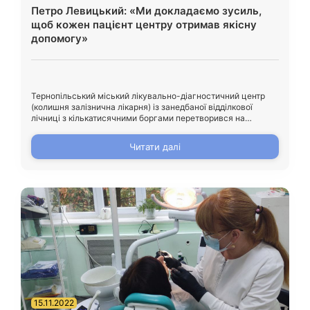
Петро Левицький: «Ми докладаємо зусиль,
щоб кожен пацієнт центру отримав якісну
допомогу»
Тернопільський міський лікувально-діагностичний центр
(колишня залізнична лікарня) із занедбаної відділкової
лічниці з кількатисячними боргами перетворився на
модернізований медичний заклад, де мешканці громади
можуть отримати повноцінну медичну допомогу. Центр
Читати далі
визначив свій пріоритетний напрямок надання якісної
спеціалізованої амбулаторно-поліклінічної меддопомоги
вторинного рівня. Про діяльність закладу в умовах війни
читайте у нашому матеріалі. «Ми працевлаштовували
внутрішньо переміщених осіб, які […]
15.11.2022