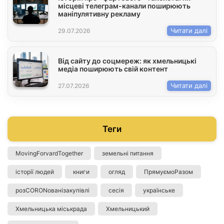
місцеві телеграм-канали поширюють
маніпулятивну рекламу
Читати далі
29.07.2026
Від сайту до соцмереж: як хмельницькі
медіа поширюють свій контент
Читати далі
27.07.2026
Теги
MovingForvardTogether
земельні питання
історії людей
книги
огляд
ПрямуємоРазом
розCORONованізакупівлі
сесія
українське
Хмельницька міськрада
Хмельницький