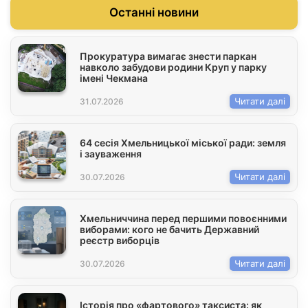
Останні новини
Прокуратура вимагає знести паркан
навколо забудови родини Круп у парку
імені Чекмана
Читати далі
31.07.2026
64 сесія Хмельницької міської ради: земля
і зауваження
Читати далі
30.07.2026
Хмельниччина перед першими повоєнними
виборами: кого не бачить Державний
реєстр виборців
Читати далі
30.07.2026
Історія про «фартового» таксиста: як