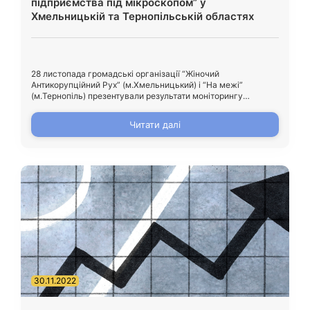
підприємства під мікроскопом” у
Хмельницькій та Тернопільській областях
28 листопада громадські організації “Жіночий
Антикорупційний Рух” (м.Хмельницький) і “На межі”
(м.Тернопіль) презентували результати моніторингу
“Комунальні підприємства під мікроскопом”, який
проводився у рамках проєкту “Підвищення рівня прозорості
Читати далі
та підзвітності комунальних підприємств Хмельницької і
Тернопільської областей”. Моніторинг діяльності
комунальних підприємств обласного рівня вперше було
проведено в Україні громадськістю. Для дослідження
обрано по 20 комунальних підприємств Хмельниччини […]
30.11.2022