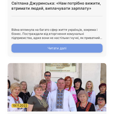
Світлана Джуринська: «Нам потрібно вижити,
втримати людей, виплачувати зарплату»
Війна вплинула на багато сфер життя українців, зокрема і
бізнес. Постраждали від вторгнення комунальні
підприємства, адже вони не настільки гнучкі, як приватний
бізнес. Однак, керівники не опускають руки, і діяльність
комунального підприємства «Еней» Тернопільської міської
Читати далі
ради не виключення. У сьогоднішньому матеріалі читайте
про легендарне місце для тернополян – в народі
громадську лазню «Чайку». Цей комунальний […]
19.11.2022