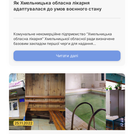
Як Хмельницька обласна лікарня
адаптувалася до умов воєнного стану
Комунальне некомерційне підприємство “Хмельницька
обласна лікарня” Хмельницької обласної ради визначене
базовим закладом першої черги для надання
високоспеціалізованої медичної допомоги
військовослужбовцям, які захищають країну. Крім
Читати далі
військових, заклад надає медичну допомогу усім, хто її
потребує, в тому числі переселенцям. Як зазначають у
лікарні, вони повністю адаптувалися до роботи в умовах
війни. Заклад забезпечений необхідними медикаментами,
витратними матеріалами, продуктами […]
25.11.2022