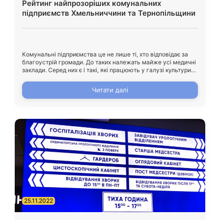
Рейтинг найпрозоріших комунальних
підприємств Хмельниччини та Тернопільщини
Комунальні підприємства це не лише ті, хто відповідає за
благоустрій громади. До таких належать майже усі медичні
заклади. Серед них є і такі, які працюють у галузі культури
та транспорту. Насправді, їх кількість давно вимірюється
десятками. Так, до прикладу лише у підпорядкуванні
Читати далі
Хмельницької обласної ради 100 комунальних установ,
включно з госпрозрахункових комунальними
підприємствами. Тернопільська обласна […]
25.11.2022