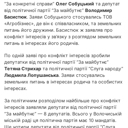
“За конкретні справи”
Олег Собуцький
та депутат
від політичної партії “За майбутнє”
Володимир
Басистюк
. Заяви Собуцького стосувались ТОВ
«Агробізнес», де він є співвласником, та земельних
питань його дружини. Басистюк ж заявляв про
конфлікт інтересів у зв’язку з розглядом земельних
питань в інтересах його родичів.
По одній заяві про конфлікт інтересів зробили
депутатки від політичної партії “За майбутнє”
Тетяна Стрихар
та політичної партії “Слуга народу”
Людмила Лопушанська
. Заяви стосувались
земельних питань в інтересах родича та особистих
інтересах.
За політичним розподілом найбільше про конфлікт
інтересів заявляли депутати від політичної партії
“За майбутнє” — 8 депутатів. Всього у Волочиській
міській раді ця політична партія має 10 мандатів.
Ще чотири депутати від політичної партії “Слуга