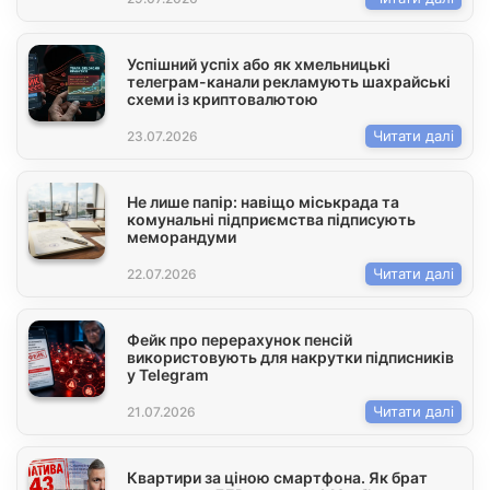
Успішний успіх або як хмельницькі
телеграм-канали рекламують шахрайські
схеми із криптовалютою
Читати далі
23.07.2026
Не лише папір: навіщо міськрада та
комунальні підприємства підписують
меморандуми
Читати далі
22.07.2026
Фейк про перерахунок пенсій
використовують для накрутки підписників
у Telegram
Читати далі
21.07.2026
Квартири за ціною смартфона. Як брат