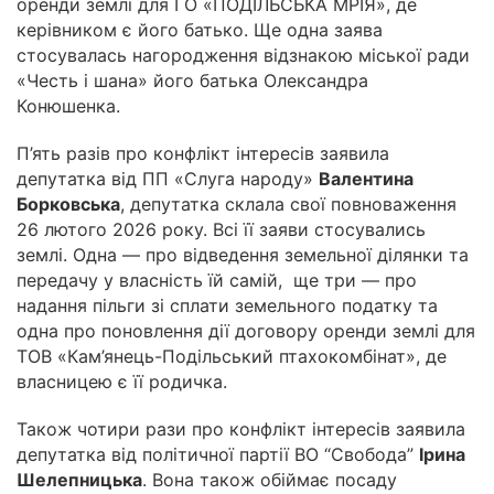
оренди землі для ГО «ПОДІЛЬСЬКА МРІЯ», де
керівником є його батько. Ще одна заява
стосувалась нагородження відзнакою міської ради
«Честь і шана» його батька Олександра
Конюшенка.
П’ять разів про конфлікт інтересів заявила
депутатка від ПП «Слуга народу»
Валентина
Борковська
, депутатка склала свої повноваження
26 лютого 2026 року. Всі її заяви стосувались
землі. Одна — про відведення земельної ділянки та
передачу у власність їй самій, ще три — про
надання пільги зі сплати земельного податку та
одна про поновлення дії договору оренди землі для
ТОВ «Кам’янець-Подільський птахокомбінат», де
власницею є її родичка.
Також чотири рази про конфлікт інтересів заявила
депутатка від політичної партії ВО “Свобода”
Ірина
Шелепницька
. Вона також обіймає посаду