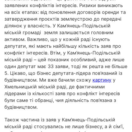
заявлених конфліктів інтересів. Ризики виникають
на всіх етапах: від поновлення договорів оренди та
затвердження проєктів землеустрою до передачі
ділянок у власність. У Кам’янець-Подільській
міській громаді земля залишається головним
активом. Важливо, що у кожній раді існують
депутати, які мають найбільшу кількість заяв про
конфлікт інтересів. Втім, у Кам’янець-Подільській
міській раді – цей показник особливий, адже лише
один депутат має 33 заяви, тоді як решта не більше
5. Цікаво, що бізнес депутата-лідера пов’язаний із
будівництвом. Ми вже бачили схожу
картину
у
Хмельницькій міській раді, де фактичними
лідерами із кількості заяв про конфлікт інтересів
були саме ті обранці, чия діяльність пов’язана з
будівництвом.
Також частина із заяв у Кам’янець-Подільській
міській раді стосувались не лише бізнесу, а й сім’ї,