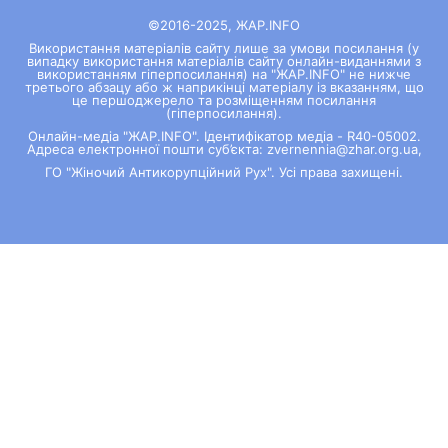
©2016-2025, ЖАР.INFO
Використання матеріалів сайту лише за умови посилання (у
випадку використання матеріалів сайту онлайн-виданнями з
використанням гіперпосилання) на "ЖАР.INFO" не нижче
третього абзацу або ж наприкінці матеріалу із вказанням, що
це першоджерело та розміщенням посилання
(гіперпосилання).
Онлайн-медіа "ЖАР.INFO". Ідентифікатор медіа - R40-05002.
Адреса електронної пошти суб’єкта: zvernennia@zhar.org.ua,
ГО "Жіночий Антикорупційний Рух". Усі права захищені.