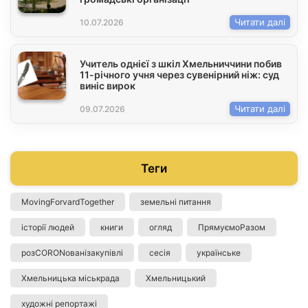
Читати далі
10.07.2026
Учитель однієї з шкіл Хмельниччини побив
11-річного учня через сувенірний ніж: суд
виніс вирок
Читати далі
09.07.2026
Теги
MovingForvardTogether
земельні питання
історії людей
книги
огляд
ПрямуємоРазом
розCORONованізакупівлі
сесія
українське
Хмельницька міськрада
Хмельницький
художні репортажі