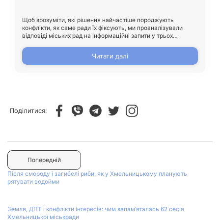
Щоб зрозуміти, які рішення найчастіше породжують
конфлікти, як саме ради їх фіксують, ми проаналізували
відповіді міських рад на інформаційні запити у трьох
громадах Хмельницької області.
Читати далі
Поділитися:
Попередній
Після смороду і загибелі риби: як у Хмельницькому планують
рятувати водойми
Земля, ДПТ і конфлікти інтересів: чим запам’яталась 62 сесія
Хмельницької міськради