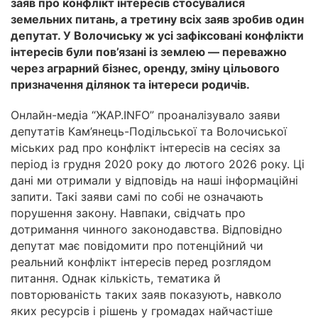
заяв про конфлікт інтересів стосувалися
земельних питань, а третину всіх заяв зробив один
депутат. У Волочиську ж усі зафіксовані конфлікти
інтересів були пов’язані із землею — переважно
через аграрний бізнес, оренду, зміну цільового
призначення ділянок та інтереси родичів.
Онлайн-медіа “ЖАР.INFO” проаналізувало заяви
депутатів Кам’янець-Подільської та Волочиської
міських рад про конфлікт інтересів на сесіях за
період із грудня 2020 року до лютого 2026 року. Ці
дані ми отримали у відповідь на наші інформаційні
запити. Такі заяви самі по собі не означають
порушення закону. Навпаки, свідчать про
дотримання чинного законодавства. Відповідно
депутат має повідомити про потенційний чи
реальний конфлікт інтересів перед розглядом
питання. Однак кількість, тематика й
повторюваність таких заяв показують, навколо
яких ресурсів і рішень у громадах найчастіше