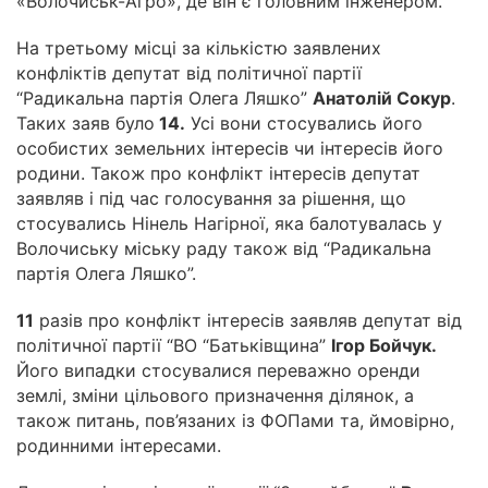
«Волочиськ-Агро», де він є головним інженером.
На третьому місці за кількістю заявлених
конфліктів депутат від політичної партії
“Радикальна партія Олега Ляшко”
Анатолій Сокур
.
Таких заяв було
14.
Усі вони стосувались його
особистих земельних інтересів чи інтересів його
родини. Також про конфлікт інтересів депутат
заявляв і під час голосування за рішення, що
стосувались Нінель Нагірної, яка балотувалась у
Волочиську міську раду також від “Радикальна
партія Олега Ляшко”.
11
разів про конфлікт інтересів заявляв депутат від
політичної партії “ВО “Батьківщина”
Ігор Бойчук.
Його випадки стосувалися переважно оренди
землі, зміни цільового призначення ділянок, а
також питань, пов’язаних із ФОПами та, ймовірно,
родинними інтересами.