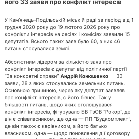
його 33 заяви про конфлікт інтересів
У Кам’янець-Подільській міській раді за період від 1
грудня 2020 року до 19 лютого 2026 року про
конфлікти інтересів на сесіях і комісіях заявили 15
депутатів. Всього таких заяв було 60, з них 46
питань стосувалися землі.
Абсолютним лідером за кількістю заяв про
конфлікт інтересів є депутат від політичної партії
“За конкретні справи”
Андрій Конюшенко
— 33
заяви, 28 з яких стосувались земельних питань.
Основною причиною, через яку депутат заявляв
про конфлікт інтересів, є його бізнес. Так у
більшості питань, щодо яких оголошувався
конфлікт інтересів, фігурувало БВ ТзОВ “Рокор”, де
він є співвласником, ще одна — ПП “Будкомплект”,
де він також є керівником, а його батько
власником, одна — щодо поновлення дії договору