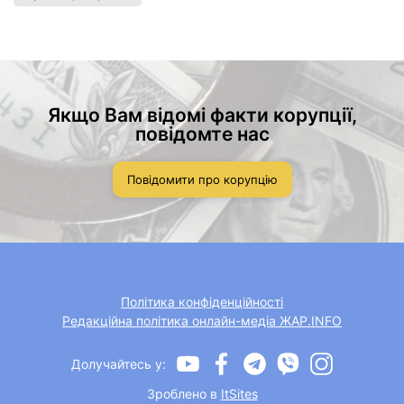
Якщо Вам відомі факти корупції,
повідомте нас
Повідомити про корупцію
Політика конфіденційності
Редакційна політика онлайн-медіа ЖАР.INFO
Долучайтесь у:
Зроблено в
ItSites