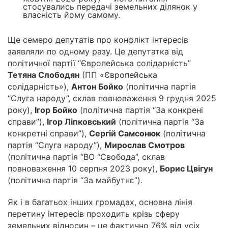
стосувались передачі земельних ділянок у
власність йому самому.
Ще семеро депутатів про конфлікт інтересів
заявляли по одному разу. Це депутатка від
політичної партії “Європейська солідарність”
Тетяна Слободян
(ПП «Європейська
солідарність»),
Антон Бойко
(політична партія
“Слуга народу”, склав повноваження 9 грудня 2025
року),
Ігор Бойко
(політична партія “За конкрені
справи”),
Ігор Ліпковський
(політична партія “За
конкретні справи”),
Сергій Самсонюк
(політична
партія “Слуга народу”),
Мирослав Смотров
(політична партія “ВО “Свобода”, склав
повноваження 10 серпня 2023 року),
Борис Цвігун
(політична партія “За майбутнє”).
Як і в багатьох інших громадах, основна лінія
перетину інтересів проходить крізь сферу
земельних відносин – це фактично 76% від усіх