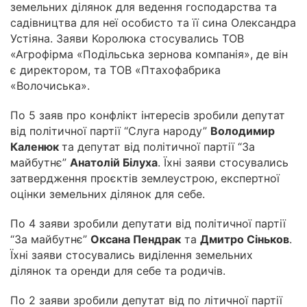
земельних ділянок для ведення господарства та
садівництва для неї особисто та її сина Олександра
Устіяна. Заяви Королюка стосувались ТОВ
«Агрофірма «Подільська зернова компанія», де він
є директором, та ТОВ «Птахофабрика
«Волочиська».
По 5 заяв про конфлікт інтересів зробили депутат
від політичної партії “Слуга народу”
Володимир
Каленюк
та депутат від політичної партії “За
майбутнє”
Анатолій Білуха
. Їхні заяви стосувались
затвердження проєктів землеустрою, експертної
оцінки земельних ділянок для себе.
По 4 заяви зробили депутати від політичної партії
“За майбутнє”
Оксана Пендрак
та
Дмитро Сіньков
.
Їхні заяви стосувались виділення земельних
ділянок та оренди для себе та родичів.
По 2 заяви зробили депутат від по літичної партії