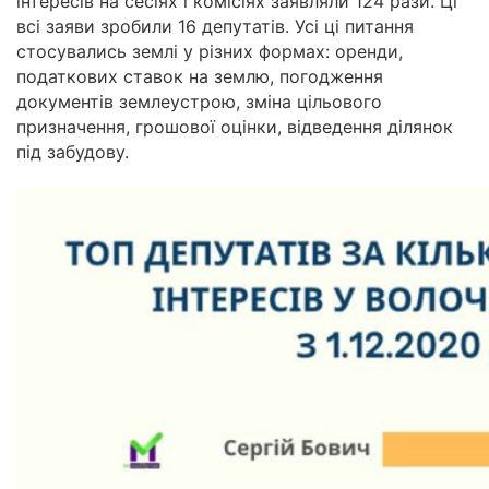
інтересів на сесіях і комісіях заявляли 124 рази. Ці
всі заяви зробили 16 депутатів. Усі ці питання
стосувались землі у різних формах: оренди,
податкових ставок на землю, погодження
документів землеустрою, зміна цільового
призначення, грошової оцінки, відведення ділянок
під забудову.