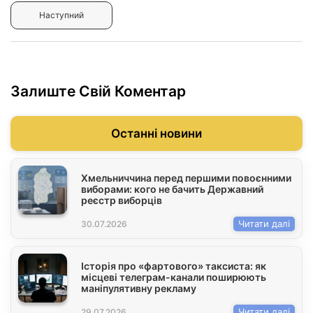
Наступний
Залиште Свій Коментар
Останні новини
Хмельниччина перед першими повоєнними
виборами: кого не бачить Державний
реєстр виборців
Читати далі
30.07.2026
Історія про «фартового» таксиста: як
місцеві телеграм-канали поширюють
маніпулятивну рекламу
Читати далі
29.07.2026