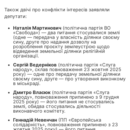
Також двічі про конфлікти інтересів заявляли
депутати:
Наталія Мартинович
(політична партія ВО
«Свобода») — два питання стосувалися землі
(одне — передача у власність ділянки своєму
сину, друге про надання дозволу на
розроблення проєкту землеустрою щодо
відведення земельної ділянки релігійній
організації.
Сергій Ведерніков
(політична партія «Слуга
народу», склав повноваження 23 жовтня 2025
року) — одне про передачу земельної ділянки
своєму сину, друге — про утворення виконкому
в міськраді.
Дмитро Власюк
(політична партія «Слуга
народу», повноваження припинено з 9 грудня
2025 року) — його питання не стосувались
землі, обидва стосувались діяльності
виконавчого комітету.
Геннадій Невенчан
(ПП «Європейська
солідарність», повноваження припинено з 23
жовтня 2025 року) — його питання