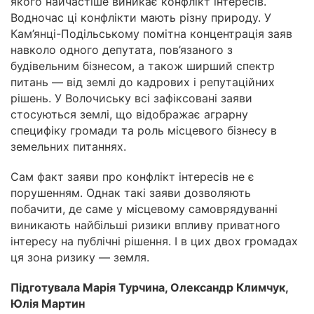
якого найчастіше виникає конфлікт інтересів.
Водночас ці конфлікти мають різну природу. У
Кам’янці-Подільському помітна концентрація заяв
навколо одного депутата, пов’язаного з
будівельним бізнесом, а також ширший спектр
питань — від землі до кадрових і репутаційних
рішень. У Волочиську всі зафіксовані заяви
стосуються землі, що відображає аграрну
специфіку громади та роль місцевого бізнесу в
земельних питаннях.
Сам факт заяви про конфлікт інтересів не є
порушенням. Однак такі заяви дозволяють
побачити, де саме у місцевому самоврядуванні
виникають найбільші ризики впливу приватного
інтересу на публічні рішення. І в цих двох громадах
ця зона ризику — земля.
Підготувала Марія Турчина, Олександр Климчук,
Юлія Мартин