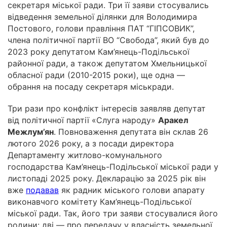
секретаря міської ради. Три її заяви стосувались
відведення земельної ділянки для Володимира
Постового, голови правління ПАТ “ГІПСОВИК”,
члена політичної партії ВО “Свобода”, який був до
2023 року депутатом Кам’янець-Подільської
районної ради, а також депутатом Хмельницької
обласної ради (2010-2015 роки), ще одна —
обрання на посаду секретаря міськради.
Три рази про конфлікт інтересів заявляв депутат
від політичної партії «Слуга народу»
Аракел
Межлум’ян
. Повноваження депутата він склав 26
лютого 2026 року, а з посади директора
Департаменту житлово-комунального
господарства Кам’янець-Подільської міської ради у
листопаді 2025 року. Декларацію за 2025 рік він
вже
подавав
як радник міського голови апарату
виконавчого комітету Кам’янець-Подільської
міської ради. Так, його три заяви стосувалися його
родини: дві — про передачу у власність земельної