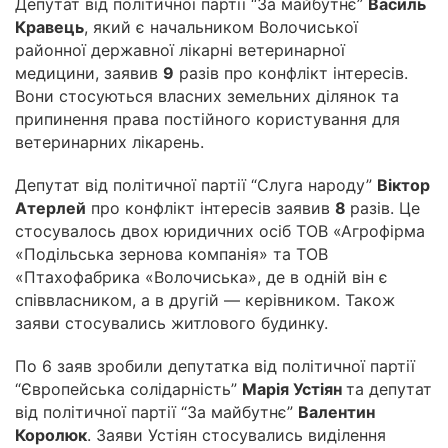
Депутат від політичної партії “За майбутнє”
Василь
Кравець
, який є начальником Волочиської
районної державної лікарні ветеринарної
медицини, заявив
9
разів про конфлікт інтересів.
Вони стосуються власних земельних ділянок та
припинення права постійного користування для
ветеринарних лікарень.
Депутат від політичної партії “Слуга народу”
Віктор
Атерлей
про конфлікт інтересів заявив
8
разів. Це
стосувалось двох юридичних осіб ТОВ «Агрофірма
«Подільська зернова компанія» та ТОВ
«Птахофабрика «Волочиська», де в одній він є
співвласником, а в другій — керівником. Також
заяви стосувались житлового будинку.
По 6 заяв зробили депутатка від політичної партії
“Європейська солідарність”
Марія Устіян
та депутат
від політичної партії “За майбутнє”
Валентин
Королюк
. Заяви Устіян стосувались виділення