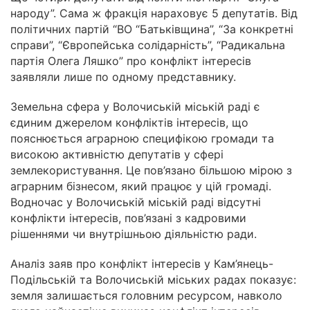
народу”. Сама ж фракція нараховує 5 депутатів. Від
політичних партій “ВО “Батьківщина”, “За конкретні
справи”, “Європейська солідарність”, “Радикальна
партія Олега Ляшко” про конфлікт інтересів
заявляли лише по одному представнику.
Земельна сфера у Волочиській міській раді є
єдиним джерелом конфліктів інтересів, що
пояснюється аграрною специфікою громади та
високою активністю депутатів у сфері
землекористування. Це пов’язано більшою мірою з
аграрним бізнесом, який працює у цій громаді.
Водночас у Волочиській міській раді відсутні
конфлікти інтересів, пов’язані з кадровими
рішеннями чи внутрішньою діяльністю ради.
Аналіз заяв про конфлікт інтересів у Кам’янець-
Подільській та Волочиській міських радах показує:
земля залишається головним ресурсом, навколо