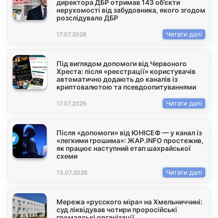
директора ДБР отримав 143 об’єкти
нерухомості від забудовника, якого згодом
розслідувало ДБР
Читати далі
17.07.2026
Під виглядом допомоги від Червоного
Хреста: після «реєстрації» користувачів
автоматично додають до каналів із
криптовалютою та псевдоопитуваннями
Читати далі
17.07.2026
Після «допомоги» від ЮНІСЕФ — у канал із
«легкими грошима»: ЖАР.INFO простежив,
як працює наступний етап шахрайської
схеми
Читати далі
13.07.2026
Мережа «русского міра» на Хмельниччині:
суд ліквідував чотири проросійські
громадські організації