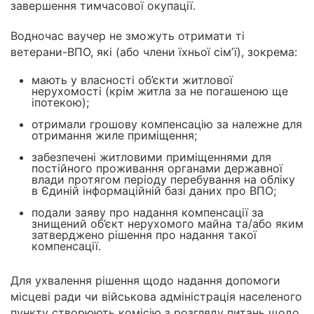
завершення тимчасової окупації.
Водночас ваучер не зможуть отримати ті
ветерани-ВПО, які (або члени їхньої сімʼї), зокрема:
мають у власності об’єкти житлової
нерухомості (крім житла за не погашеною ще
іпотекою);
отримали грошову компенсацію за належне для
отримання жиле приміщення;
забезпечені житловими приміщеннями для
постійного проживання органами державної
влади протягом періоду перебування на обліку
в Єдиній інформаційній базі даних про ВПО;
подали заяву про надання компенсації за
знищений об’єкт нерухомого майна та/або яким
затверджено рішення про надання такої
компенсації.
Для ухвалення рішення щодо надання допомоги
місцеві ради чи військова адміністрація населеного
пункту створюють комісію з розгляду питань щодо