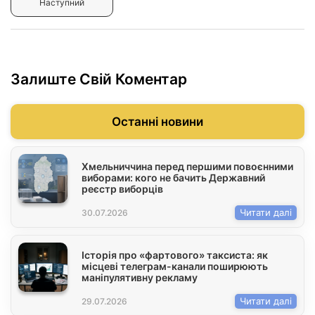
Наступний
Залиште Свій Коментар
Останні новини
Хмельниччина перед першими повоєнними
виборами: кого не бачить Державний
реєстр виборців
Читати далі
30.07.2026
Історія про «фартового» таксиста: як
місцеві телеграм-канали поширюють
маніпулятивну рекламу
Читати далі
29.07.2026