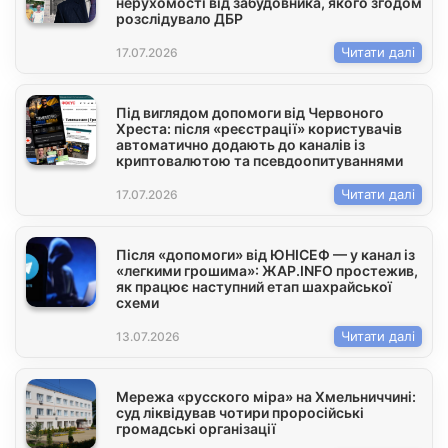
нерухомості від забудовника, якого згодом
розслідувало ДБР
Читати далі
17.07.2026
Під виглядом допомоги від Червоного
Хреста: після «реєстрації» користувачів
автоматично додають до каналів із
криптовалютою та псевдоопитуваннями
Читати далі
17.07.2026
Після «допомоги» від ЮНІСЕФ — у канал із
«легкими грошима»: ЖАР.INFO простежив,
як працює наступний етап шахрайської
схеми
Читати далі
13.07.2026
Мережа «русского міра» на Хмельниччині:
суд ліквідував чотири проросійські
громадські організації