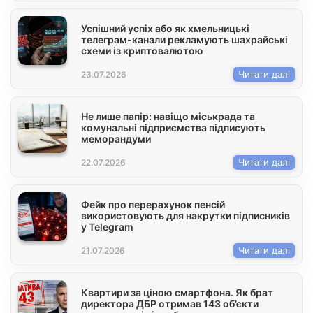
Успішний успіх або як хмельницькі
телеграм-канали рекламують шахрайські
схеми із криптовалютою
Читати далі
23.07.2026
Не лише папір: навіщо міськрада та
комунальні підприємства підписують
меморандуми
Читати далі
22.07.2026
Фейк про перерахунок пенсій
використовують для накрутки підписників
у Telegram
Читати далі
21.07.2026
Квартири за ціною смартфона. Як брат
директора ДБР отримав 143 об’єкти