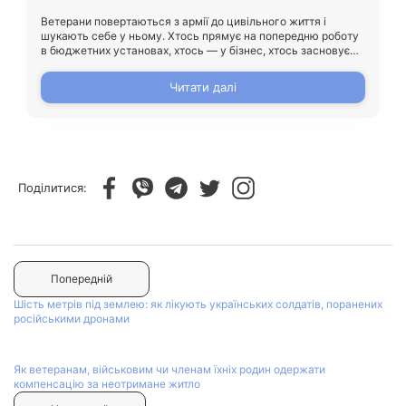
Ветерани повертаються з армії до цивільного життя і
шукають себе у ньому. Хтось прямує на попередню роботу
в бюджетних установах, хтось — у бізнес, хтось засновує
нову справу, а хтось поки що взагалі не знайшов себе.
Читати далі
Поділитися:
Попередній
Шість метрів під землею: як лікують українських солдатів, поранених
російськими дронами
Як ветеранам, військовим чи членам їхніх родин одержати
компенсацію за неотримане житло