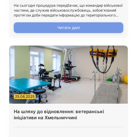
На сьогодні процедура передбачає, що командир військової
частини, де служив військовослужбовець, зобов'язаний
протягом доби передати інформацію до територіального
центру комплектування та соціальної підтримки (ТЦК та
СП), де обліковувався боєць. Далі саме представник ТЦК
Читати далі
персонально інформує родину.
25.06.2025
На шляху до відновлення: ветеранські
ініціативи на Хмельниччині