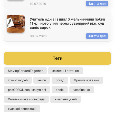
Читати далі
10.07.2026
Учитель однієї з шкіл Хмельниччини побив
11-річного учня через сувенірний ніж: суд
виніс вирок
Читати далі
09.07.2026
Теги
MovingForvardTogether
земельні питання
історії людей
книги
огляд
ПрямуємоРазом
розCORONованізакупівлі
сесія
українське
Хмельницька міськрада
Хмельницький
художні репортажі