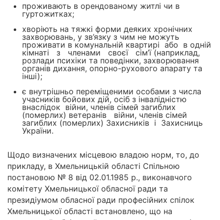
проживають в орендованому житлі чи в
гуртожитках;
хворіють на тяжкі форми деяких хронічних
захворювань, у зв’язку з чим не можуть
проживати в комунальній квартирі або в одній
кімнаті з членами своєї сім’ї (наприклад,
розлади психіки та поведінки, захворювання
органів дихання, опорно-рухового апарату та
інші);
є внутрішньо переміщеними особами з числа
учасників бойових дій, осіб з інвалідністю
внаслідок війни, членів сімей загиблих
(померлих) ветеранів війни, членів сімей
загиблих (померлих) Захисників і Захисниць
України.
Щодо визначених місцевою владою норм, то, до
прикладу, в Хмельницькій області Спільною
постановою № 8 від 02.01.1985 р., виконавчого
комітету Хмельницької обласної ради та
президіумом обласної ради професійних спілок
Хмельницької області встановлено, що на