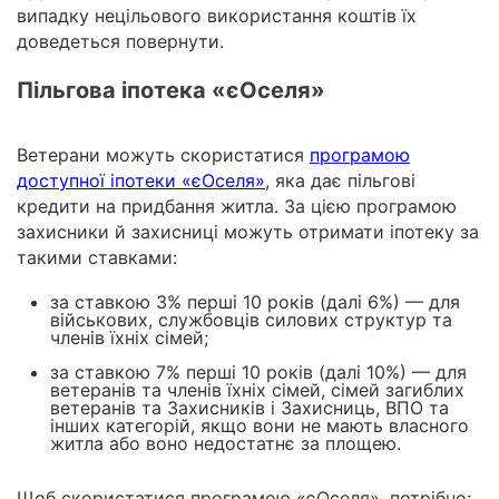
випадку нецільового використання коштів їх
доведеться повернути.
Пільгова іпотека «єОселя»
Ветерани можуть скористатися
програмою
доступної іпотеки «єОселя»
, яка дає пільгові
кредити на придбання житла. За цією програмою
захисники й захисниці можуть отримати іпотеку за
такими ставками:
за ставкою 3% перші 10 років (далі 6%) — для
військових, службовців силових структур та
членів їхніх сімей;
за ставкою 7% перші 10 років (далі 10%) — для
ветеранів та членів їхніх сімей, сімей загиблих
ветеранів та Захисників і Захисниць, ВПО та
інших категорій, якщо вони не мають власного
житла або воно недостатнє за площею.
Щоб скористатися програмою «єОселя», потрібно: