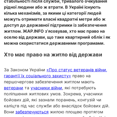
стабільності після служби, тривалого очікування
рідної людини або ж втрати. В Україні існують
кілька механізмів, за якими ці категорії людей
можуть отримати власні квадратні метри або ж
доступ до державної підтримки із забезпечення
житлом. ЖАР.INFO зʼясовував, хто має право на
оселю від держави, що таке квартирний облік і як
можна скористатися державними програмами.
Хто має право на житло від держави
За Законом України
«Про статус ветеранів війни,
гарантії їх соціального захисту»
право на
першочергове забезпечення житлом мають
ветерани
та
учасники війни
, які потребують
поліпшення житлових умов.
Зокрема,
учасники
бойових дій, які зазнали поранень, контузій чи
каліцтв під час служби або внаслідок бойових дій.
Вони
забезпечуються
жилою площею протягом