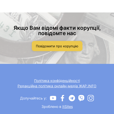
Якщо Вам відомі факти корупції,
повідомте нас
Повідомити про корупцію
Політика конфіденційності
Редакційна політика онлайн-медіа ЖАР.INFO
Долучайтесь у:
Зроблено в
ItSites