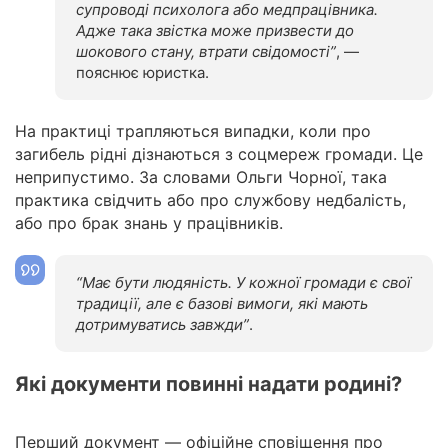
супроводі психолога або медпрацівника.
Адже така звістка може призвести до
шокового стану, втрати свідомості”
, —
пояснює юристка.
На практиці трапляються випадки, коли про
загибель рідні дізнаються з соцмереж громади. Це
неприпустимо. За словами Ольги Чорної, така
практика свідчить або про службову недбалість,
або про брак знань у працівників.
“Має бути людяність. У кожної громади є свої
традиції, але є базові вимоги, які мають
дотримуватись завжди”
.
Які документи повинні надати родині?
Перший документ — офіційне сповіщення про