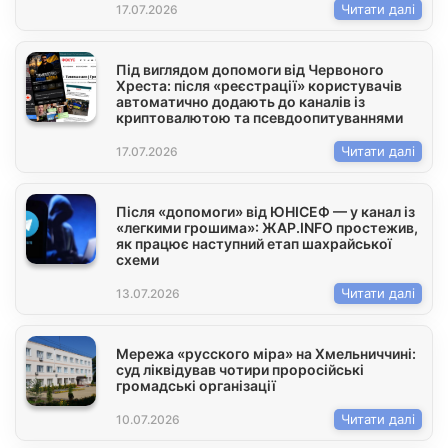
Читати далі
17.07.2026
Під виглядом допомоги від Червоного
Хреста: після «реєстрації» користувачів
автоматично додають до каналів із
криптовалютою та псевдоопитуваннями
Читати далі
17.07.2026
Після «допомоги» від ЮНІСЕФ — у канал із
«легкими грошима»: ЖАР.INFO простежив,
як працює наступний етап шахрайської
схеми
Читати далі
13.07.2026
Мережа «русского міра» на Хмельниччині:
суд ліквідував чотири проросійські
громадські організації
Читати далі
10.07.2026