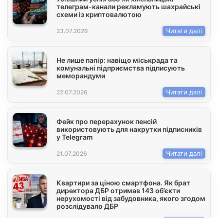
телеграм-канали рекламують шахрайські
схеми із криптовалютою
Читати далі
23.07.2026
Не лише папір: навіщо міськрада та
комунальні підприємства підписують
меморандуми
Читати далі
22.07.2026
Фейк про перерахунок пенсій
використовують для накрутки підписників
у Telegram
Читати далі
21.07.2026
Квартири за ціною смартфона. Як брат
директора ДБР отримав 143 об’єкти
нерухомості від забудовника, якого згодом
розслідувало ДБР