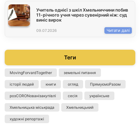
Учитель однієї з шкіл Хмельниччини побив
11-річного учня через сувенірний ніж: суд
виніс вирок
Читати далі
09.07.2026
Теги
MovingForvardTogether
земельні питання
історії людей
книги
огляд
ПрямуємоРазом
розCORONованізакупівлі
сесія
українське
Хмельницька міськрада
Хмельницький
художні репортажі