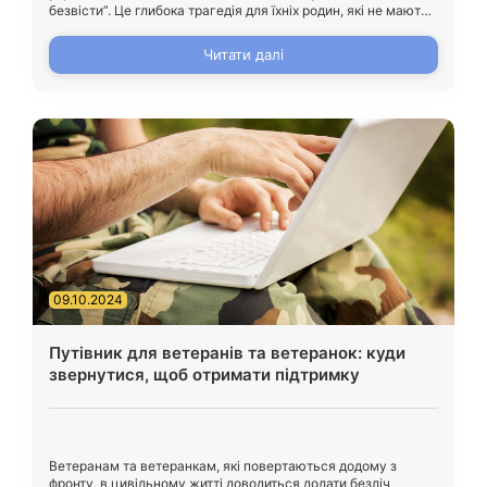
безвісти”. Це глибока трагедія для їхніх родин, які не мають
інформації про долю своїх близьких.
Читати далі
09.10.2024
Путівник для ветеранів та ветеранок: куди
звернутися, щоб отримати підтримку
Ветеранам та ветеранкам, які повертаються додому з
фронту, в цивільному житті доводиться долати безліч