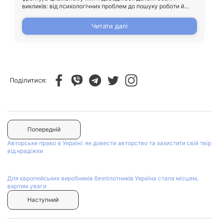
викликів: від психологічних проблем до пошуку роботи й
здобуття нових навичок, щоб знову стати конкурентними на
ринку праці. Впоратися з цими викликами самотужки —
Читати далі
справа нелегка.
Поділитися:
Попередній
Авторське право в Україні: як довести авторство та захистити свій твір
від крадіжки
Для європейських виробників безпілотників Україна стала місцем,
вартим уваги
Наступний