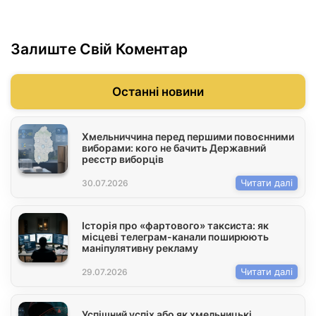
Залиште Свій Коментар
Останні новини
Хмельниччина перед першими повоєнними
виборами: кого не бачить Державний
реєстр виборців
Читати далі
30.07.2026
Історія про «фартового» таксиста: як
місцеві телеграм-канали поширюють
маніпулятивну рекламу
Читати далі
29.07.2026
Успішний успіх або як хмельницькі