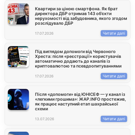
Квартири за ціною смартфона. Як брат
директора ДБР отримав 143 об’єкти
нерухомості від забудовника, якого згодом
розслідувало ДБР
Читати далі
17.07.2026
Під виглядом допомоги від Червоного
Хреста: після «реєстрації» користувачів
автоматично додають до каналів із
криптовалютою та псевдоопитуваннями
Читати далі
17.07.2026
Після «допомоги» від ЮНІСЕФ — у канал із
«легкими грошима»: ЖАР.INFO простежив,
як працює наступний етап шахрайської
схеми
Читати далі
13.07.2026