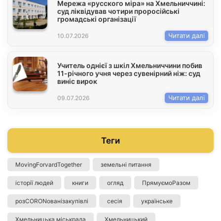
Мережа «русского міра» на Хмельниччині:
суд ліквідував чотири проросійські
громадські організації
Читати далі
10.07.2026
Учитель однієї з шкіл Хмельниччини побив
11-річного учня через сувенірний ніж: суд
виніс вирок
Читати далі
09.07.2026
Теги
MovingForvardTogether
земельні питання
історії людей
книги
огляд
ПрямуємоРазом
розCORONованізакупівлі
сесія
українське
Хмельницька міськрада
Хмельницький