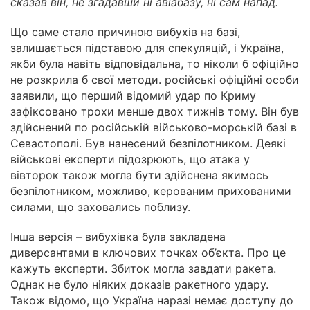
сказав він, не згадавши ні авіабазу, ні сам напад.
Що саме стало причиною вибухів на базі,
залишається підставою для спекуляцій, і Україна,
якби була навіть відповідальна, то ніколи б офіційно
не розкрила б свої методи. російські офіційні особи
заявили, що перший відомий удар по Криму
зафіксовано трохи менше двох тижнів тому. Він був
здійснений по російській військово-морській базі в
Севастополі. Був нанесений безпілотником. Деякі
військові експерти підозрюють, що атака у
вівторок також могла бути здійснена якимось
безпілотником, можливо, керованим прихованими
силами, що заховались поблизу.
Інша версія – вибухівка була закладена
диверсантами в ключових точках об’єкта. Про це
кажуть експерти. Збиток могла завдати ракета.
Однак не було ніяких доказів ракетного удару.
Також відомо, що Україна наразі немає доступу до