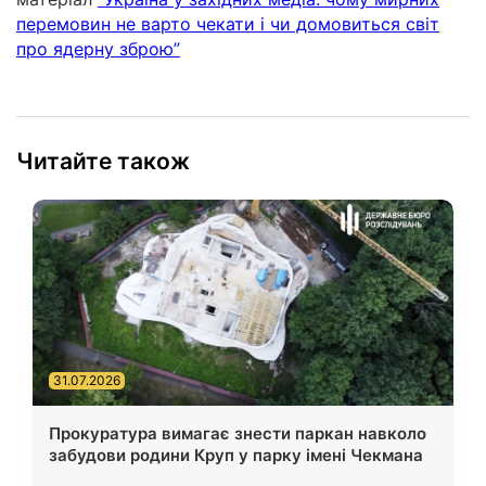
перемовин не варто чекати і чи домовиться світ
про ядерну зброю”
Читайте також
31.07.2026
Прокуратура вимагає знести паркан навколо
забудови родини Круп у парку імені Чекмана