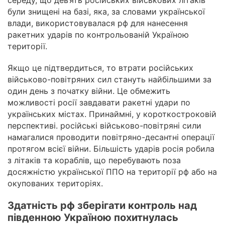
середу, що дев’ять російських військових літаків
були знищені на базі, яка, за словами української
влади, використовувалася рф для нанесення
ракетних ударів по контрольованій Україною
території.
Якщо це підтвердиться, то втрати російських
військово-повітряних сил стануть найбільшими за
один день з початку війни. Це обмежить
можливості росії завдавати ракетні удари по
українських містах. Принаймні, у короткостроковій
перспективі. російські військово-повітряні сили
намагалися проводити повітряно-десантні операції
протягом всієї війни. Більшість ударів росія робила
з літаків та кораблів, що перебувають поза
досяжністю української ППО на території рф або на
окупованих територіях.
Здатність рф зберігати контроль над
південною Україною похитнулась