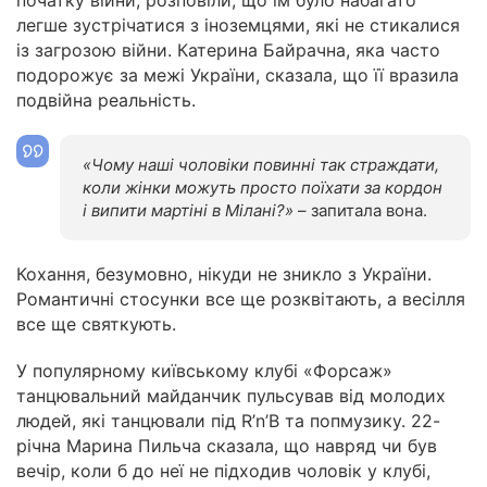
початку війни, розповіли, що їм було набагато
легше зустрічатися з іноземцями, які не стикалися
із загрозою війни. Катерина Байрачна, яка часто
подорожує за межі України, сказала, що її вразила
подвійна реальність.
«Чому наші чоловіки повинні так страждати,
коли жінки можуть просто поїхати за кордон
і випити мартіні в Мілані?»
– запитала вона.
Кохання, безумовно, нікуди не зникло з України.
Романтичні стосунки все ще розквітають, а весілля
все ще святкують.
У популярному київському клубі «Форсаж»
танцювальний майданчик пульсував від молодих
людей, які танцювали під R’n’B та попмузику. 22-
річна Марина Пильча сказала, що навряд чи був
вечір, коли б до неї не підходив чоловік у клубі,