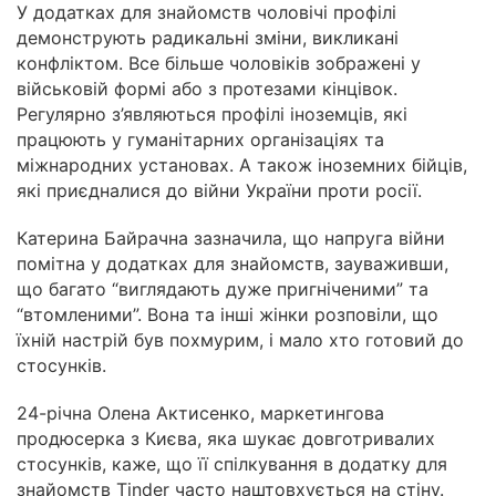
У додатках для знайомств чоловічі профілі
демонструють радикальні зміни, викликані
конфліктом. Все більше чоловіків зображені у
військовій формі або з протезами кінцівок.
Регулярно з’являються профілі іноземців, які
працюють у гуманітарних організаціях та
міжнародних установах. А також іноземних бійців,
які приєдналися до війни України проти росії.
Катерина Байрачна зазначила, що напруга війни
помітна у додатках для знайомств, зауваживши,
що багато “виглядають дуже пригніченими” та
“втомленими”. Вона та інші жінки розповіли, що
їхній настрій був похмурим, і мало хто готовий до
стосунків.
24-річна Олена Актисенко, маркетингова
продюсерка з Києва, яка шукає довготривалих
стосунків, каже, що її спілкування в додатку для
знайомств Tinder часто наштовхується на стіну.