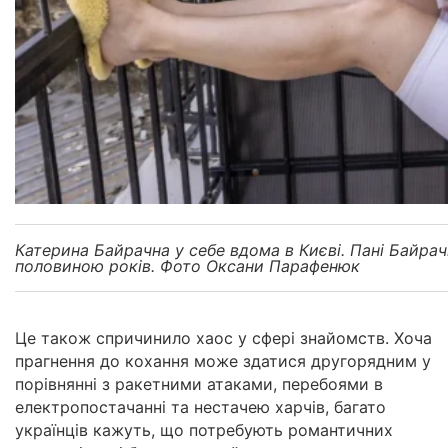
Катерина Байрачна у себе вдома в Києві. Пані Байра
половиною років. Фото Оксани Парафенюк
Це також спричинило хаос у сфері знайомств. Хоча
прагнення до кохання може здатися другорядним у
порівнянні з ракетними атаками, перебоями в
електропостачанні та нестачею харчів, багато
українців кажуть, що потребують романтичних