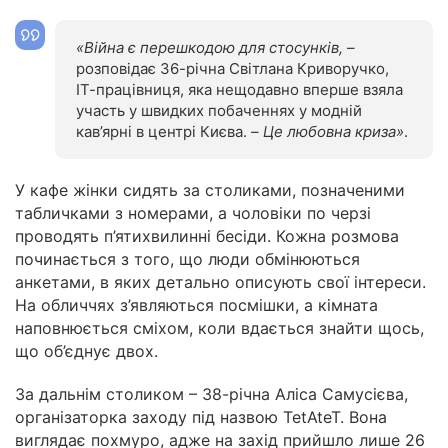
«Війна є перешкодою для стосунків,
–
розповідає 36-річна Світлана Криворучко,
ІТ-працівниця, яка нещодавно вперше взяла
участь у швидких побаченнях у модній
кав’ярні в центрі Києва. –
Це любовна криза»
.
У кафе жінки сидять за столиками, позначеними
табличками з номерами, а чоловіки по черзі
проводять п’ятихвилинні бесіди. Кожна розмова
починається з того, що люди обмінюються
анкетами, в яких детально описують свої інтереси.
На обличчях з’являються посмішки, а кімната
наповнюється сміхом, коли вдається знайти щось,
що об’єднує двох.
За дальнім столиком – 38-річна Аліса Самусієва,
організаторка заходу під назвою TetAteT. Вона
виглядає похмуро, адже на захід прийшло лише 26