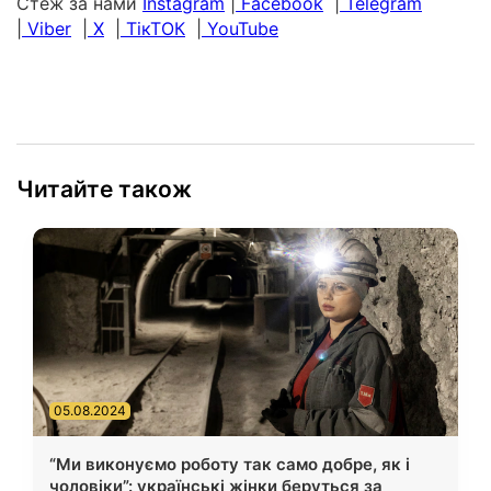
Стеж за нами
Instagram
|
Facebook
|
Telegram
|
Viber
|
Х
|
ТікТОК
|
YouTube
Читайте також
05.08.2024
“Ми виконуємо роботу так само добре, як і
чоловіки”: українські жінки беруться за