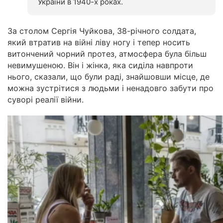
України в 1940-х роках.
За столом Сергія Чуйкова, 38-річного солдата,
який втратив на війні ліву ногу і тепер носить
витончений чорний протез, атмосфера була більш
невимушеною. Він і жінка, яка сиділа навпроти
нього, сказали, що були раді, знайшовши місце, де
можна зустрітися з людьми і ненадовго забути про
суворі реалії війни.