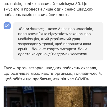
чоловіків, тоді як зазвичай – мінімум 30. Це
змусило її провести лише один сеанс швидких
побачень замість звичайних двох.
«Вони бояться,
– каже Аліса про чоловіків,
пояснюючи їхню відсутність законом про
мобілізацію, який український уряд
запровадив у травні, щоб поповнити лави
армії. –
Вони не хочуть виходити. Вони
просто хочуть сидіти вдома і ховатися».
Також організаторка швидких побачень сказала,
що розглядає можливість організації онлайн-сесій,
щоб обійти цю проблему, «як під час COVID».