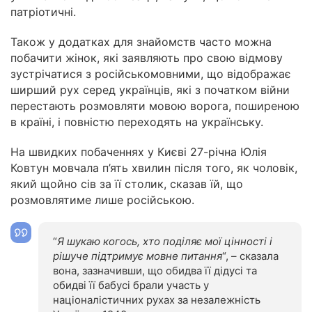
патріотичні.
Також у додатках для знайомств часто можна
побачити жінок, які заявляють про свою відмову
зустрічатися з російськомовними, що відображає
ширший рух серед українців, які з початком війни
перестають розмовляти мовою ворога, поширеною
в країні, і повністю переходять на українську.
На швидких побаченнях у Києві 27-річна Юлія
Ковтун мовчала п’ять хвилин після того, як чоловік,
який щойно сів за її столик, сказав їй, що
розмовлятиме лише російською.
“
Я шукаю когось, хто поділяє мої цінності і
рішуче підтримує мовне питання
“, – сказала
вона, зазначивши, що обидва її дідусі та
обидві її бабусі брали участь у
націоналістичних рухах за незалежність