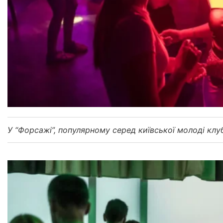
У “Форсажі”, популярному серед київської молоді клуб