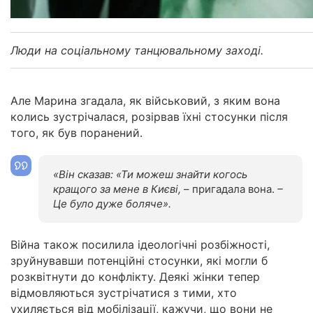
Люди на соціальному танцювальному заході.
Але Марина згадала, як військовий, з яким вона
колись зустрічалася, розірвав їхні стосунки після
того, як був поранений.
«Він сказав: «Ти можеш знайти когось
кращого за мене в Києві,
– пригадала вона.
–
Це було дуже боляче».
Війна також посилила ідеологічні розбіжності,
зруйнувавши потенційні стосунки, які могли б
розквітнути до конфлікту. Деякі жінки тепер
відмовляються зустрічатися з тими, хто
ухиляється від мобілізації, кажучи, що вони не