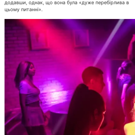
додавши, однак, що вона була «дуже перебірлива в
цьому питанні».